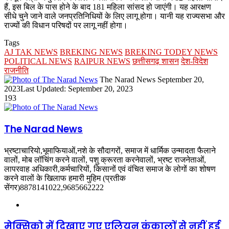
हैं, इस बिल के पास होने के बाद 181 महिला सांसद हो जाएंगी। यह आरक्षण
सीधे चुने जाने वाले जनप्रतिनिधियों के लिए लागू होगा। यानी यह राज्यसभा और
राज्यों की विधान परिषदों पर लागू नहीं होगा।
Tags
AJ TAK NEWS
BREKING NEWS
BREKING TODEY NEWS
POLITICAL NEWS
RAIPUR NEWS
छत्तीसगढ़ शासन
देश-विदेश
राजनीति
Send
The Narad News
September 20,
an
2023
Last Updated: September 20, 2023
email
193
The Narad News
भ्रष्टाचारियो,भूमाफियाओं,नशे के सौदागरों, समाज में धार्मिक उन्मादता फैलाने
वालों, मोब लॉचिंग करने वालों, पशु क्रूरता करनेवालों, भ्रष्ट राजनेताओं,
लापरवाह अधिकारी,कर्मचारियों, किसानों एवं वंचित समाज के लोगों का शोषण
करने वालों के खिलाफ हमारी मुहिम (प्रतीक
सेंगर)8878141022,9685662222
Website
मेक्सिको में दिखाए गए एलियन कंकालों से नहीं हुई