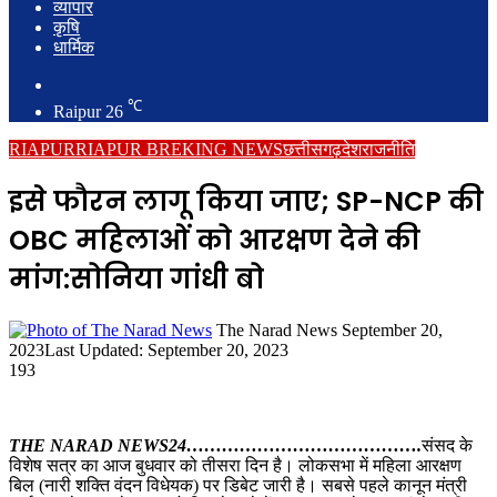
व्यापार
कृषि
धार्मिक
Search
for
℃
Raipur
26
RIAPUR
RIAPUR BREKING NEWS
छत्तीसगढ़
देश
राजनीति
इसे फौरन लागू किया जाए; SP-NCP की
OBC महिलाओं को आरक्षण देने की
मांग:सोनिया गांधी बो
Send
The Narad News
September 20,
an
2023
Last Updated: September 20, 2023
email
193
THE NARAD NEWS24………………………………….
संसद के
विशेष सत्र का आज बुधवार को तीसरा दिन है। लोकसभा में महिला आरक्षण
बिल (नारी शक्ति वंदन विधेयक) पर डिबेट जारी है। सबसे पहले कानून मंत्री