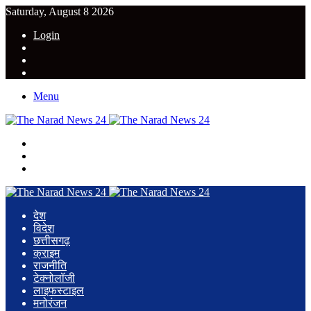
Saturday, August 8 2026
Login
YouTube
Twitter
Facebook
Menu
Search
for
Switch
skin
Log
In
देश
विदेश
छत्तीसगढ़
क्राइम
राजनीति
टेक्नोलॉजी
लाइफस्टाइल
मनोरंजन