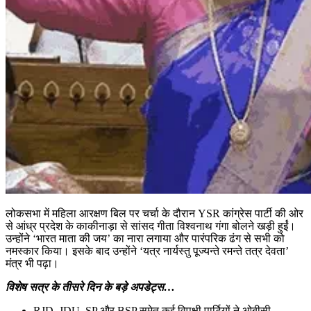
लोकसभा में महिला आरक्षण बिल पर चर्चा के दौरान YSR कांग्रेस पार्टी की ओर
से आंध्र प्रदेश के काकीनाड़ा से सांसद गीता विश्‍वनाथ गंगा बोलने खड़ी हुईं।
उन्‍होंने ‘भारत माता की जय’ का नारा लगाया और पारंपरिक ढंग से सभी को
नमस्‍कार किया। इसके बाद उन्‍होंने ‘यत्र नार्यस्तु पूज्यन्ते रमन्ते तत्र देवता’
मंत्र भी पढ़ा।
विशेष सत्र के तीसरे दिन के बड़े अपडेट्स…
RJD, JDU, SP और BSP समेत कई विपक्षी पार्टियों ने ओबीसी