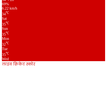
69%
6.22 km/h
℃
34
Sat
℃
35
Sun
℃
35
Mon
℃
32
Tue
℃
35
Wed
लाइव क्रिकेट स्कोर