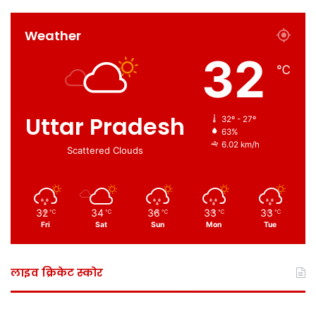
Weather
32
℃
Uttar Pradesh
32º - 27º
63%
6.02 km/h
Scattered Clouds
32
34
36
33
33
℃
℃
℃
℃
℃
Fri
Sat
Sun
Mon
Tue
लाइव क्रिकेट स्कोर