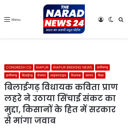
Log
Switch
S
Menu
In
skin
fo
CONGRESH CG
RIAPUR
RIAPUR BREKING NEWS
छत्तीसगढ़
छत्तीसगढ़
बिलाईगढ़
रोजगार
लाइफस्टाइल
विधायक
व्यापार
शिक्षा
बिलाईगढ़ विधायक कविता प्राण
लहरे ने उठाया सिंचाई संकट का
मुद्दा, किसानों के हित में सरकार
से मांगा जवाब