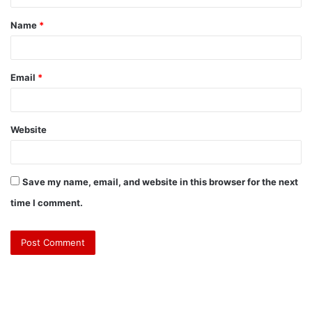
t
Name
*
*
Email
*
Website
Save my name, email, and website in this browser for the next
time I comment.