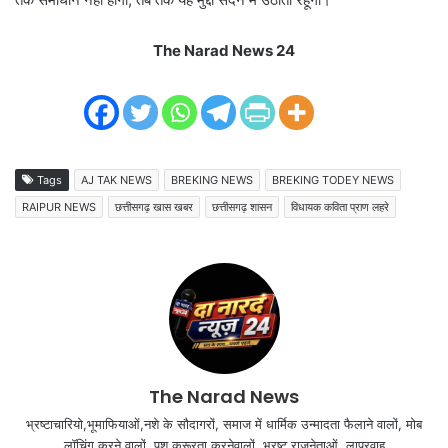
The Narad News 24
Tags
AJ TAK NEWS
BREKING NEWS
BREKING TODEY NEWS
RAIPUR NEWS
छत्तीसगढ़ खास खबर
छत्तीसगढ़ शासन
विधायक कविता प्राण लहरे
The Narad News
भ्रष्टाचारियो,भूमाफियाओं,नशे के सौदागरों, समाज में धार्मिक उन्मादता फैलाने वालों, मोब
लॉचिंग करने वालों, पशु क्रूरता करनेवालों, भ्रष्ट राजनेताओं, लापरवाह