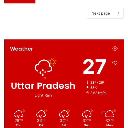
Next page
Weather
27
℃
Uttar Pradesh
28º - 26º
88%
3.62 km/h
Light Rain
28
34
34
32
32
℃
℃
℃
℃
℃
Thu
Fri
Sat
Sun
Mon