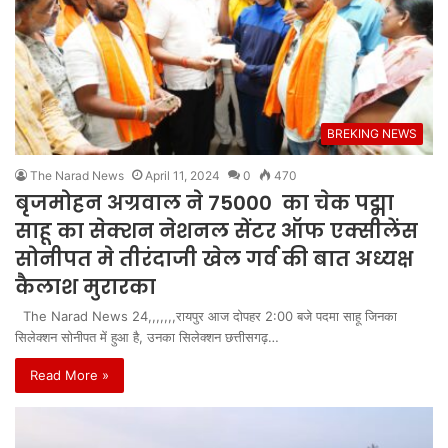
BREKING NEWS
The Narad News
April 11, 2024
0
470
बृजमोहन अग्रवाल ने 75000 का चेक पद्मा
साहू का सेक्शन नेशनल सेंटर ऑफ एक्सीलेंस
सोनीपत मे तीरंदाजी खेल गर्व की बात अध्यक्ष
कैलाश मुरारका
The Narad News 24,,,,,,,रायपुर आज दोपहर 2:00 बजे पदमा साहू जिनका
सिलेक्शन सोनीपत में हुआ है, उनका सिलेक्शन छत्तीसगढ़…
Read More »