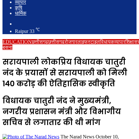
व्यापार
कृषि
धार्मिक
Search
for
℃
Raipur
33
EDUCATION
छत्तीसगढ़
छत्तीसगढ़
रोजगार
लाइफस्टाइल
विधायक
व्यापार
शिक्षा
सर
बसना
सरायपाली लोकप्रिय विधायक चातुरी
नंद के प्रयासों से सरायपाली को मिली
₹140 करोड़ की ऐतिहासिक स्वीकृति
विधायक चातुरी नंद ने मुख्यमंत्री,
नगरीय प्रशासन मंत्री और विभागीय
सचिव से लगातार की थी मांग
Send
The Narad News
October 10,