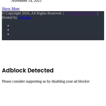
November 14, 2025
Show More
© Copyright 2026, All Rights Reserved |
The Narad News 24
|
Hosted by
Webmitr
Facebook
Twitter
YouTube
Back
to
top
button
Adblock Detected
Please consider supporting us by disabling your ad blocker