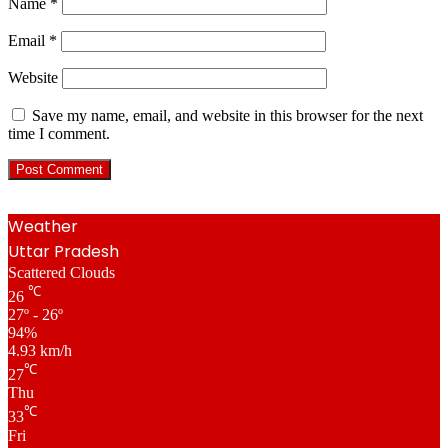
Name
*
Email
*
Website
Save my name, email, and website in this browser for the next
time I comment.
Weather
Uttar Pradesh
Scattered Clouds
℃
26
27º - 26º
94%
4.93 km/h
℃
27
Thu
℃
33
Fri