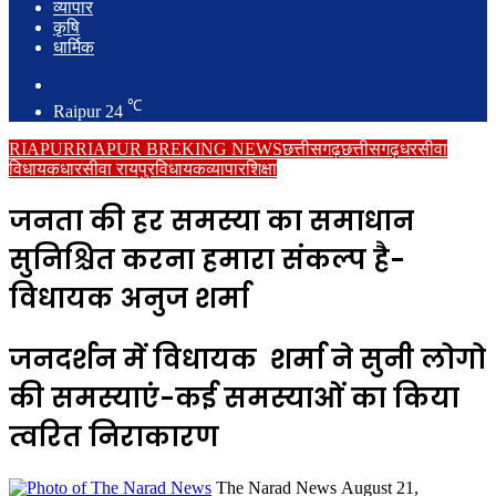
व्यापार
कृषि
धार्मिक
Search
for
℃
Raipur
24
RIAPUR
RIAPUR BREKING NEWS
छत्तीसगढ़
छत्तीसगढ़
धरसीवा
विधायक
धारसीवा रायपुर
विधायक
व्यापार
शिक्षा
जनता की हर समस्या का समाधान
सुनिश्चित करना हमारा संकल्प है-
विधायक अनुज शर्मा
जनदर्शन में विधायक शर्मा ने सुनी लोगो
की समस्याएं-कई समस्याओं का किया
त्वरित निराकारण
Send
The Narad News
August 21,