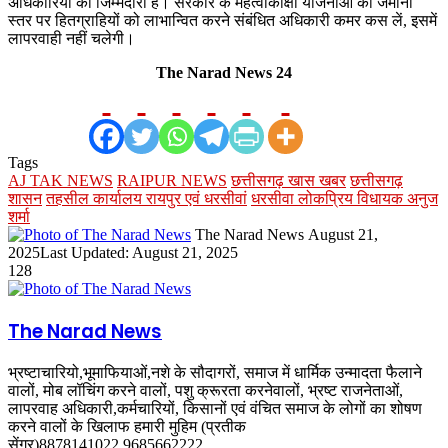
अधिकारियों की जिम्मेदारी है। सरकार के महत्वाकांक्षी योजनाओं को जमीनी
स्तर पर हितग्राहियों को लाभान्वित करने संबंधित अधिकारी कमर कस लें, इसमें
लापरवाही नहीं चलेगी।
The Narad News 24
Tags
AJ TAK NEWS
RAIPUR NEWS
छत्तीसगढ़ खास खबर
छत्तीसगढ़
शासन
तहसील कार्यालय रायपुर एवं धरसीवां
धरसीवा लोकप्रिय विधायक अनुज
शर्मा
Send
The Narad News
August 21,
an
2025
Last Updated: August 21, 2025
email
128
The Narad News
भ्रष्टाचारियो,भूमाफियाओं,नशे के सौदागरों, समाज में धार्मिक उन्मादता फैलाने
वालों, मोब लॉचिंग करने वालों, पशु क्रूरता करनेवालों, भ्रष्ट राजनेताओं,
लापरवाह अधिकारी,कर्मचारियों, किसानों एवं वंचित समाज के लोगों का शोषण
करने वालों के खिलाफ हमारी मुहिम (प्रतीक
सेंगर)8878141022,9685662222