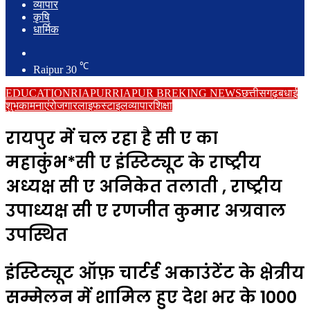
व्यापार
कृषि
धार्मिक
Search
for
℃
Raipur
30
EDUCATION
RIAPUR
RIAPUR BREKING NEWS
छत्तीसगढ़
बधाई
शुभकामनाएं
रोजगार
लाइफस्टाइल
व्यापार
शिक्षा
रायपुर में चल रहा है सी ए का
महाकुंभ*सी ए इंस्टिट्यूट के राष्ट्रीय
अध्यक्ष सी ए अनिकेत तलाती , राष्ट्रीय
उपाध्यक्ष सी ए रणजीत कुमार अग्रवाल
उपस्थित
इंस्टिट्यूट ऑफ़ चार्टर्ड अकाउंटेंट के क्षेत्रीय
सम्मेलन में शामिल हुए देश भर के 1000