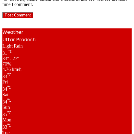
time I comment.
Weather
Uttar Pradesh
Light Rain
℃
31
33º - 27º
70%
4.76 km/h
℃
33
Fri
℃
34
Sat
℃
34
Sun
℃
35
Mon
℃
33
Tue