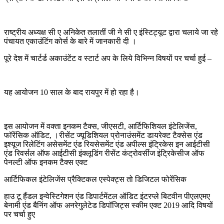
राष्ट्रीय अध्यक्ष सी ए अनिकेत तलातीं जी ने सी ए इंस्टिट्यूट द्वारा चलाये जा रहे
पंचायत एकाउंटिंग कोर्स के बारे में जानकारी दी ।
पूरे देश में चार्टर्ड अकाउंटेंट व स्टार्ट अप के लिये विभिन्न विषयों पर चर्चा हुई –
यह आयोजन 10 साल के बाद रायपुर में हो रहा है।
इस आयोजन में वक्ता इनकम टैक्स, जीएसटी, आर्टिफिशियल इंटेलिजेंस,
फॉरेंसिक ऑडिट, ।रीसेंट ज्यूडिशियल प्रोनाउंसमेंट डायरेक्ट टैक्सेस एंड
इश्यूज रिलेटिंग असेसमेंट एंड रियसेसमेंट एंड अपील्स इंट्रिकेस इन आईटीसी
एंड रिवर्सल ऑफ आईटीसी इंक्लूडिंग रीसेंट कंट्रोवर्सीज इंट्रिकेसीज ऑफ
पेनल्टी ऑफ इनकम टैक्स एक्ट
आर्टिफिकल इंटेलिजेंस प्रैक्टिकल एस्पेक्ट्स तो डिजिटल फोरेंसिक
हाउ टू हैंडल इन्वेस्टिगेशन एंड डिपार्टमेंटल ऑडिट इंटरप्ले बिटवीन पीएलएमए
बेनामी एंड बैनिंग ऑफ अनरेगुलेटेड डिपॉजिट्स स्कीम एक्ट 2019 आदि विषयों
पर चर्चा हुए