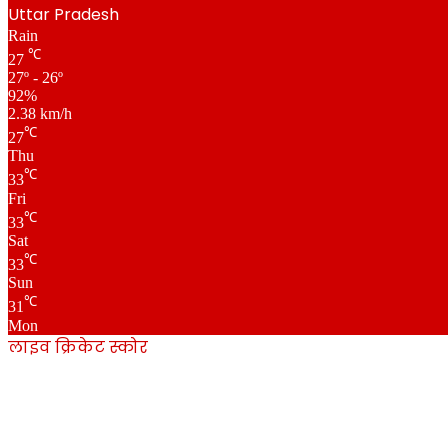
Uttar Pradesh
Rain
℃
27
27º - 26º
92%
2.38 km/h
℃
27
Thu
℃
33
Fri
℃
33
Sat
℃
33
Sun
℃
31
Mon
लाइव क्रिकेट स्कोर