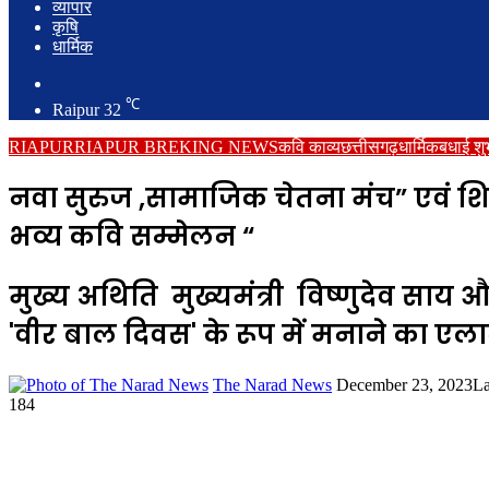
व्यापार
कृषि
धार्मिक
Search
for
℃
Raipur
32
RIAPUR
RIAPUR BREKING NEWS
कवि काव्य
छत्तीसगढ़
धार्मिक
बधाई शु
नवा सुरुज ,सामाजिक चेतना मंच” एवं शिव
भव्य कवि सम्मेलन “
मुख्य अथिति मुख्यमंत्री विष्णुदेव साय और
'वीर बाल दिवस' के रूप में मनाने का ए
Send
The Narad News
December 23, 2023
La
an
184
email