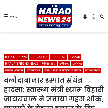
Log
Switch
S
Menu
In
skin
fo
BREKING NEWS
EDUCATION
HOSPITAL
RIAPUR
RIAPUR BREKING NEWS
कैबिनेट मंत्री
छत्तीसगढ़
छत्तीसगढ़
स्वच्छता अभियान
स्वास्थ विभाग
स्वास्थ्य मंत्री श्यामबिहारी जायसवाल
स्वास्थ्य विभाग
बलौदाबाजार इस्पात संयंत्र
हादसा: स्वास्थ्य मंत्री श्याम बिहारी
जायसवाल ने जताया गहरा शोक,