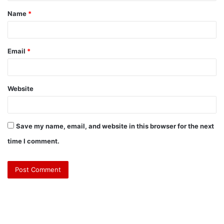
t
Name
*
*
Email
*
Website
Save my name, email, and website in this browser for the next
time I comment.