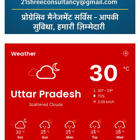
Weather
30
℃
Uttar Pradesh
30º - 29º
70%
3.09 km/h
Scattered Clouds
30
35
35
34
36
℃
℃
℃
℃
℃
Sat
Sun
Mon
Tue
Wed