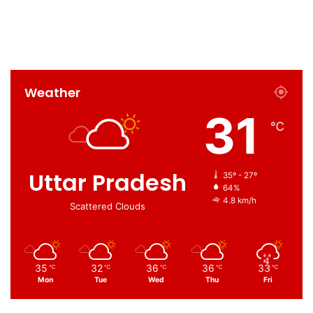
Weather
31
℃
Uttar Pradesh
35º - 27º
64%
4.8 km/h
Scattered Clouds
35
32
36
36
33
℃
℃
℃
℃
℃
Mon
Tue
Wed
Thu
Fri