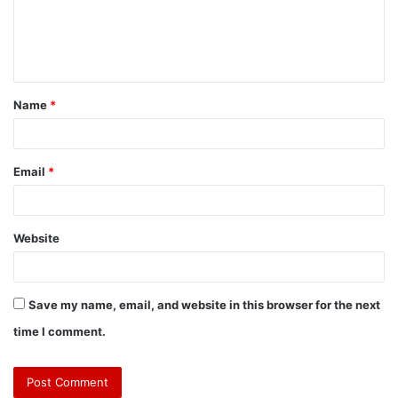
m
e
n
t
Name
*
*
Email
*
Website
Save my name, email, and website in this browser for the next
time I comment.