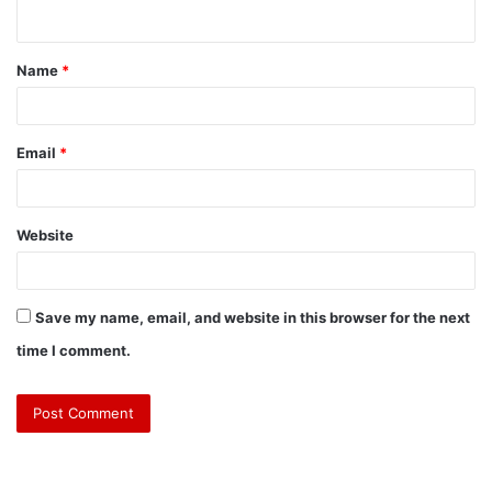
n
t
Name
*
*
Email
*
Website
Save my name, email, and website in this browser for the next
time I comment.