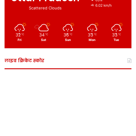
63%
6.02 km/h
Scattered Clouds
32
34
36
33
33
℃
℃
℃
℃
℃
Fri
Sat
Sun
Mon
Tue
लाइव क्रिकेट स्कोर