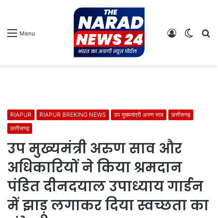
Log
Switch
S
Menu
In
skin
fo
RIAPUR
RIAPUR BREKING NEWS
उप मुख्यमंत्री अरुण साव
छत्तीसगढ़
छत्तीसगढ़
उप मुख्यमंत्री अरुण साव और
अधिकारियों ने किया श्रमदान
पंडित दीनदयाल उपाध्याय गार्डन
में झाड़ू लगाकर दिया स्वच्छता का