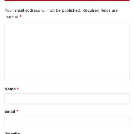
Your email address will not be published.
Required fields are
marked
*
C
o
m
m
e
n
t
Name
*
*
Email
*
Website