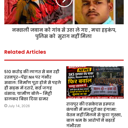
नक्सली जवान को गांव से उठा ले गए , मचा हड़कंप,
पुलिस को सुराग नहीं मिला
Related Articles
510 करोड़ की लागत से बन रही
रतनपुर–पेंड्रा NH पर गंभीर
सवाल: निर्माण पूरा होने से पहले
ही सड़क में दरारें, कई जगह
धंसाव; ग्रामीण बोले– मिट्टी
डालकर बिछा दिया डामर
रायपुर की एसकेएस इस्पात
July 14, 2026
कंपनी में मजदूरों का हंगामा:
वेतन नहीं मिलने से फूटा गुस्सा,
बाल श्रम के आरोपों ने बढ़ाई
गंभीरता