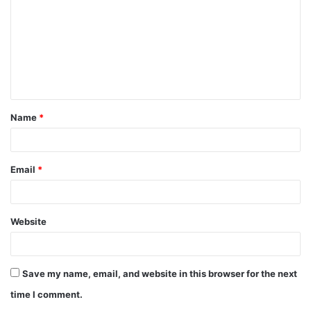
m
m
e
n
t
Name
*
*
Email
*
Website
Save my name, email, and website in this browser for the next
time I comment.