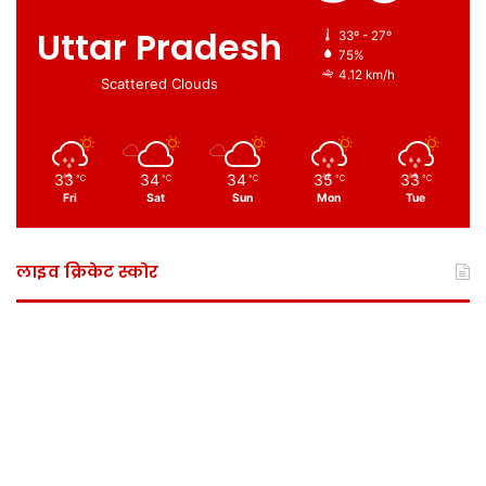
Uttar Pradesh
33º - 27º
75%
4.12 km/h
Scattered Clouds
33
34
34
35
33
℃
℃
℃
℃
℃
Fri
Sat
Sun
Mon
Tue
लाइव क्रिकेट स्कोर