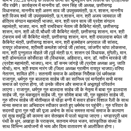
धाम में 162.28 करोड़ के विकास कार्यों का भूमिपूजन कर विकास की ऐतिहासिक
नींव रखेंगे। कार्यक्रम में माननीय डॉ. रमन सिंह जी अध्यक्ष, छत्तीसगढ़
विधानसभा, माननीय श्री अरुण साव जी उपमुख्यमंत्री, छ.ग. शासन, माननीय
श्री विजय शर्मा जी उपमुख्यमंत्री, छ.ग.शासन, मान. श्री अजय जामवाल जी
क्षेत्रिय संगठन महामंत्री भाजपा, मान. श्री पवन साय जी प्रदेश संगठन
महामंत्री, भाजपा, मान. श्री रामविचार नेताम जी कैबिनेट मंत्री, छत्तीसगढ़
शासन, मान. श्री ओ.पी.चौधरी जी कैबिनेट मंत्री, छत्तीसगढ़ शासन, मान. श्री
टंकराम वर्मा जी कैबिनेट मंत्री, छत्तीसगढ़ शासन, मान. श्री दयालदास बघेल जी
कैबिनेट मंत्री, छत्तीसगढ़ शासन, मान, श्री बृजमोहन अग्रवाल जी सांसद,
रायपुर लोकसभा, श्रीमती कमलेश जांगडे जी (सांसद, जांजगीर चांपा लोकसभा,
मान, श्री पुन्नुलाल मोहले जी (पूर्व मंत्री छ.ग. शासन एवं विधायक, मुंगेली), मान.
श्री डोमनलाल कोर्सेवाडा जी (विधायक, अहिवारा), मान. डॉ. नवीन मारकंडे जी
(प्रदेश महामंत्री, भाजपा), मान. डॉ सनम जांगड़े जी (प्रदेश अध्यक्ष अनु. जाति
मोर्चा), मान. श्री श्याम नारंग जी (जिला अध्यक्ष ग्रामीण रायपुर भाजपा) वरिष्ठ
नेतागण, शामिल होंगे। सतनामी समाज के आदेशक निर्देशक एवं धर्मरक्षक
राजागुरु, धर्मगुरु गुरु बालदास साहेब जी का सानिध्य एवं मार्गदर्शन सभी मानव
समाज को प्राप्त होगा, जो उनके जीवन और समाज में अभूतपूर्व परिवर्तन
लाएगा। राजागुरु, धर्मगुरु गुरु बालदास साहेब जी के नेतृत्व में बाबा गुरु ढालदास
साहेब जी, गुरु मकसूदन साहेब जी, गुरु सोमेश बाबा जी, गुरु खुशवंत साहेब जी,
गुरु सौरभ साहेब जी मोतीमहल से घोड़ा बग्गी में सवार होकर विशाल रैली के साथ
मानव समाज का अभिवादन स्वीकार करते हुए धर्ममंच पर पहुंचेंगे। गुरु परिवार के
सदस्यों द्वारा गुरु गद्दी की पूजा अर्चना के साथ समस्त मानव समाज के कल्याण
एवं सुख समृद्धि की कामना कर सेतखाम में पालो चढ़ाया जाएगा। भण्डारपुरी धाम
पंथी के धुन, अखाड़ा के पराक्रम, सतनाम मंगल भजन, सांस्कृतिक संध्या के
साथ विभिन्न आयोजनों से भव्य और दिव्य वातावरण से आलौकित होगा।