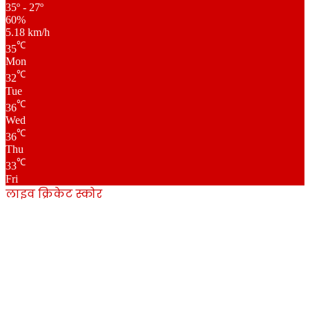
35º - 27º
60%
5.18 km/h
℃
35
Mon
℃
32
Tue
℃
36
Wed
℃
36
Thu
℃
33
Fri
लाइव क्रिकेट स्कोर