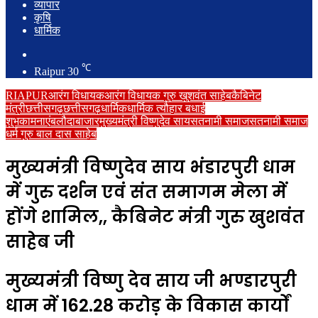
व्यापार
कृषि
धार्मिक
Search
for
℃
Raipur
30
RIAPUR
आरंग विधायक
आरंग विधायक गुरु खुशवंत साहेब
कैबिनेट
मंत्री
छत्तीसगढ़
छत्तीसगढ़
धार्मिक
धार्मिक त्यौहार बधाई
शुभकामनाएं
बलौदाबाजार
मुख्यमंत्री विष्णुदेव साय
सतनामी समाज
सतनामी समाज
धर्म गुरु बाल दास साहेब
मुख्यमंत्री विष्णुदेव साय भंडारपुरी धाम
में गुरु दर्शन एवं संत समागम मेला में
होंगे शामिल,, कैबिनेट मंत्री गुरु खुशवंत
साहेब जी
मुख्यमंत्री विष्णु देव साय जी भण्डारपुरी
धाम में 162.28 करोड़ के विकास कार्यों