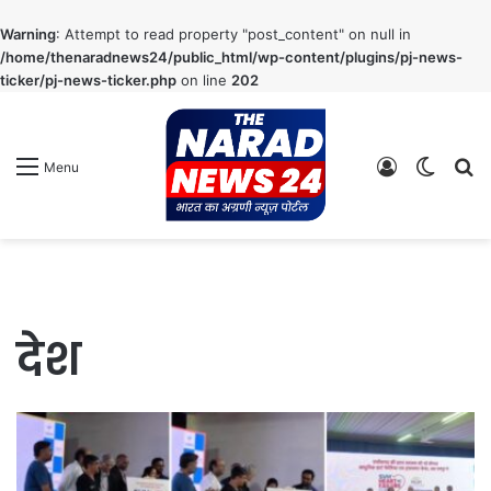
Warning
: Attempt to read property "post_content" on null in
/home/thenaradnews24/public_html/wp-content/plugins/pj-news-
ticker/pj-news-ticker.php
on line
202
Log
Switch
S
Menu
In
skin
fo
देश