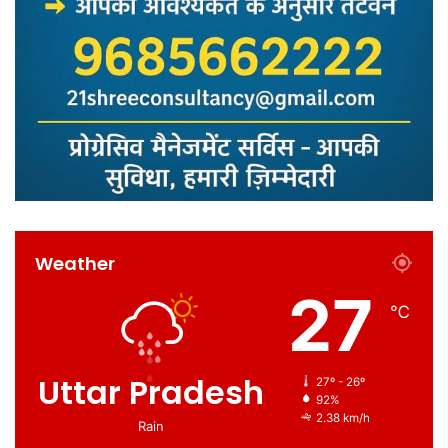
Weather
27
℃
Uttar Pradesh
27º - 26º
92%
2.38 km/h
Rain