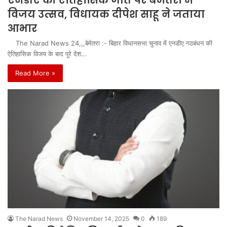
विजय उत्सव, विधायक दीपेश साहू ने जताया
आभार
The Narad News 24,,,बेमेतरा :- बिहार विधानसभा चुनाव में एनडीए गठबंधन की
ऐतिहासिक विजय के बाद पूरे देश…
Read More »
The Narad News
November 14, 2025
0
189