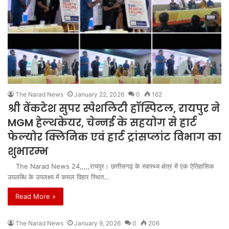
The Narad News
January 22, 2026
0
162
श्री वेंकटेश सुपर स्पेशलिटी हॉस्पिटल, रायपुर ने
MGM हेल्थकेयर, चेन्नई के सहयोग से हार्ट
फेल्योर क्लिनिक एवं हार्ट ट्रांसप्लांट विभाग का
शुभारम्भ
The Narad News 24,,,,,रायपुर। छत्तीसगढ़ के स्वास्थ्य क्षेत्र में एक ऐतिहासिक
उपलब्धि के उपलक्ष्य में कमल विहार स्थित…
Read More »
The Narad News
January 9, 2026
0
206