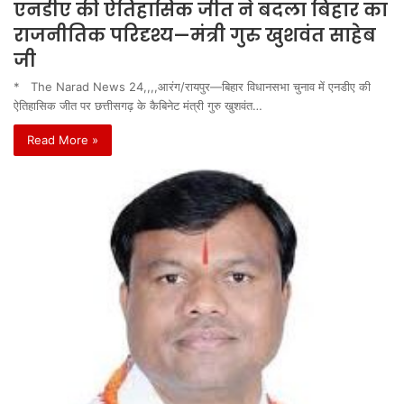
एनडीए की ऐतिहासिक जीत ने बदला बिहार का
राजनीतिक परिदृश्य—मंत्री गुरु खुशवंत साहेब
जी
* The Narad News 24,,,,आरंग/रायपुर—बिहार विधानसभा चुनाव में एनडीए की
ऐतिहासिक जीत पर छत्तीसगढ़ के कैबिनेट मंत्री गुरु खुशवंत…
Read More »