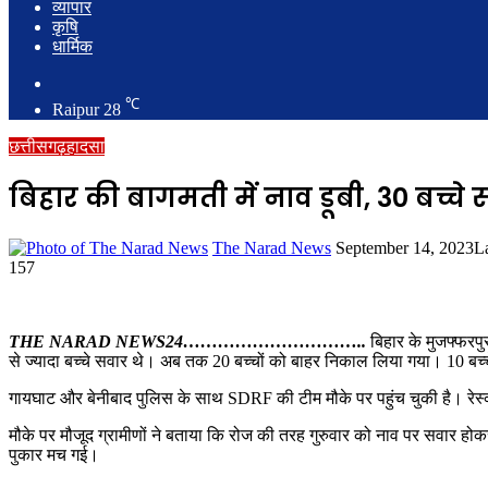
व्यापार
कृषि
धार्मिक
Search
for
℃
Raipur
28
छत्तीसगढ़
हादसा
बिहार की बागमती में नाव डूबी, 30 बच्चे
Send
The Narad News
September 14, 2023
L
an
157
email
THE NARAD NEWS24…………………………..
बिहार के मुजफ्फरपुर
से ज्यादा बच्चे सवार थे। अब तक 20 बच्चों को बाहर निकाल लिया गया। 10 बच्च
गायघाट और बेनीबाद पुलिस के साथ SDRF की टीम मौके पर पहुंच चुकी है। रेस्क
मौके पर मौजूद ग्रामीणों ने बताया कि रोज की तरह गुरुवार को नाव पर सवार होक
पुकार मच गई।