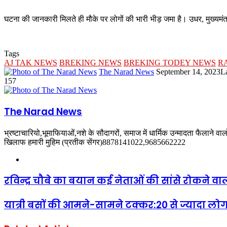
घटना की जानकारी मिलते ही मौके पर लोगों की भारी भीड़ जमा है। उधर, मुख्यमंत्र
Tags
AJ TAK NEWS
BREKING NEWS
BREKING TODEY NEWS
R
Send
The Narad News
September 14, 2023
L
an
157
email
The Narad News
भ्रष्टाचारियो,भूमाफियाओं,नशे के सौदागरों, समाज में धार्मिक उन्मादता फैलाने व
खिलाफ हमारी मुहिम (प्रतीक सेंगर)8878141022,9685662222
Website
रविन्द्र चौबे का बयान कई नेताओं की सांसे रोकने वाला:
यात्री बसों की आमने-सामने टक्कर:20 से ज्यादा लो