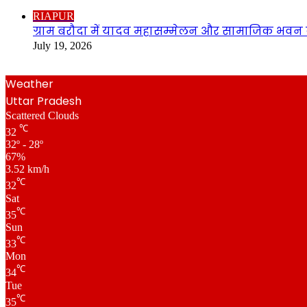
Close
RIAPUR
ग्राम बरौदा में यादव महासम्मेलन और सामाजिक भवन क
July 19, 2026
Weather
Uttar Pradesh
Scattered Clouds
℃
32
32º - 28º
67%
3.52 km/h
℃
32
Sat
℃
35
Sun
℃
33
Mon
℃
34
Tue
℃
35