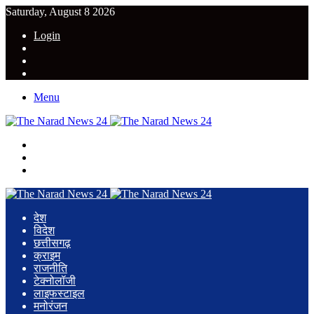
Saturday, August 8 2026
Login
YouTube
Twitter
Facebook
Menu
Search
for
Switch
skin
Log
In
देश
विदेश
छत्तीसगढ़
क्राइम
राजनीति
टेक्नोलॉजी
लाइफस्टाइल
मनोरंजन