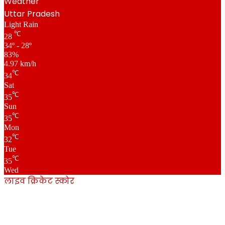
Weather
Uttar Pradesh
Light Rain
℃
28
34º - 28º
83%
4.97 km/h
℃
34
Sat
℃
35
Sun
℃
35
Mon
℃
32
Tue
℃
35
Wed
लाइव क्रिकेट स्कोर