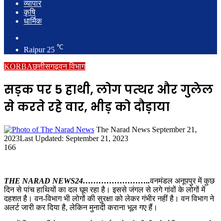
व्यापार
कृषि
धार्मिक
Search
for
℃
Raipur
25
KORBA
छत्तीसगढ़
वन विभाग
सड़क पर 5 हाथी, लोग पत्थर और गुलेल
से करते रहे वार, भीड़ को दौड़ाया
Send
The Narad News
September 21,
an
2023
Last Updated: September 21, 2023
email
166
THE NARAD NEWS24……………………..
वनमंडल अनूपपुर में कुछ
दिन से पांच हाथियों का दल घूम रहा है। इससे जंगल से लगे गांवों के लोगों में
दहशत है। वन-विभाग भी लोगों की सुरक्षा को लेकर गंभीर नहीं है। वन विभाग ने
अलर्ट जारी कर दिया है, लेकिन मुनादी कराना भूल गए हैं।