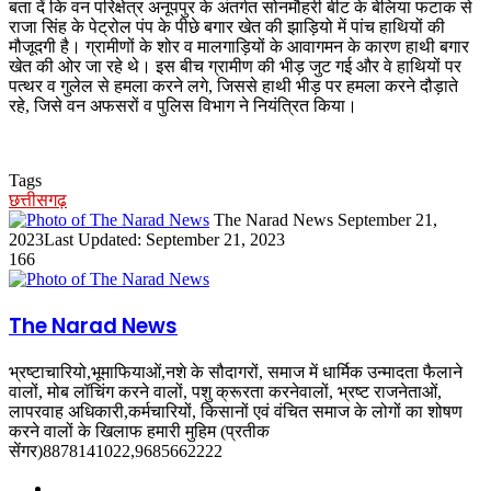
बता दें कि वन परिक्षेत्र अनूपपुर के अंतर्गत सोनमौहरी बीट के बेलिया फटाक से
राजा सिंह के पेट्रोल पंप के पीछे बगार खेत की झाड़ियो में पांच हाथियों की
मौजूदगी है। ग्रामीणों के शोर व मालगाड़ियों के आवागमन के कारण हाथी बगार
खेत की ओर जा रहे थे। इस बीच ग्रामीण की भीड़ जुट गई और वे हाथियों पर
पत्थर व गुलेल से हमला करने लगे, जिससे हाथी भीड़ पर हमला करने दौड़ाते
रहे, जिसे वन अफसरों व पुलिस विभाग ने नियंत्रित किया।
Tags
छत्तीसगढ़
Send
The Narad News
September 21,
an
2023
Last Updated: September 21, 2023
email
166
The Narad News
भ्रष्टाचारियो,भूमाफियाओं,नशे के सौदागरों, समाज में धार्मिक उन्मादता फैलाने
वालों, मोब लॉचिंग करने वालों, पशु क्रूरता करनेवालों, भ्रष्ट राजनेताओं,
लापरवाह अधिकारी,कर्मचारियों, किसानों एवं वंचित समाज के लोगों का शोषण
करने वालों के खिलाफ हमारी मुहिम (प्रतीक
सेंगर)8878141022,9685662222
Website