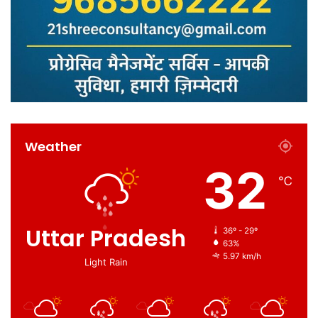
Weather
32
℃
Uttar Pradesh
36º - 29º
63%
5.97 km/h
Light Rain