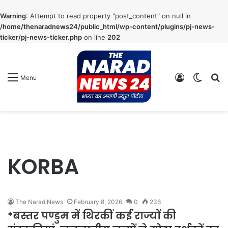
Warning
: Attempt to read property "post_content" on null in
/home/thenaradnews24/public_html/wp-content/plugins/pj-news-
ticker/pj-news-ticker.php
on line
202
Log
Switch
S
Menu
In
skin
fo
KORBA
The Narad News
February 8, 2026
0
236
*बस्तर पण्डुम में थिरकीं कई राज्यों की