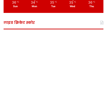
36
34
35
35
36
℃
℃
℃
℃
℃
Sun
Mon
Tue
Wed
Thu
लाइव क्रिकेट स्कोर