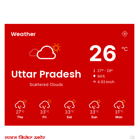
Weather
26
℃
Uttar Pradesh
27º - 26º
94%
4.93 km/h
Scattered Clouds
27
33
33
33
31
℃
℃
℃
℃
℃
Thu
Fri
Sat
Sun
Mon
लाइव क्रिकेट स्कोर