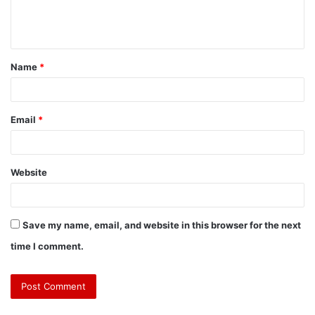
e
n
t
Name
*
*
Email
*
Website
Save my name, email, and website in this browser for the next
time I comment.