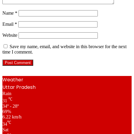
Name
*
Email
*
Website
Save my name, email, and website in this browser for the next
time I comment.
Weather
Uttar Pradesh
Rain
℃
31
34º - 28º
69%
6.22 km/h
℃
34
Sat