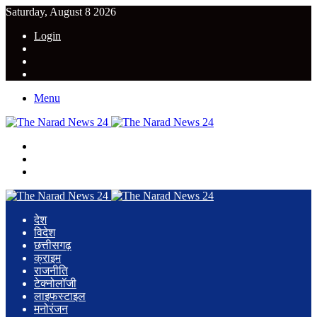
Saturday, August 8 2026
Login
YouTube
Twitter
Facebook
Menu
Search
for
Switch
skin
Log
In
देश
विदेश
छत्तीसगढ़
क्राइम
राजनीति
टेक्नोलॉजी
लाइफस्टाइल
मनोरंजन