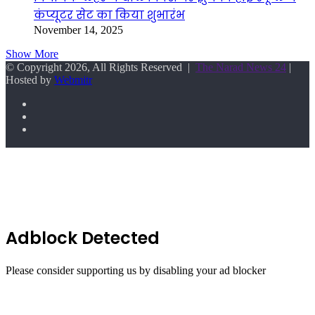
कंप्यूटर सेट का किया शुभारंभ
November 14, 2025
Show More
© Copyright 2026, All Rights Reserved |
The Narad News 24
|
Hosted by
Webmitr
Facebook
Twitter
YouTube
Back
to
top
button
Adblock Detected
Please consider supporting us by disabling your ad blocker