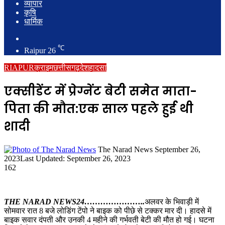
व्यापार
कृषि
धार्मिक
Search
for
℃
Raipur
26
RIAPUR
क्राइम
छत्तीसगढ़
देश
हादसा
एक्सीडेंट में प्रेग्नेंट बेटी समेत माता-
पिता की मौत:एक साल पहले हुई थी
शादी
Send
The Narad News
September 26,
an
2023
Last Updated: September 26, 2023
email
162
THE NARAD NEWS24…………………..
अलवर के भिवाड़ी में
सोमवार रात 8 बजे लोडिंग टेंपो ने बाइक को पीछे से टक्कर मार दी। हादसे में
बाइक सवार दंपती और उनकी 4 महीने की गर्भवती बेटी की मौत हो गई। घटना