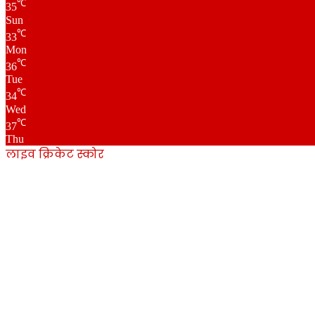
℃
35
Sun
℃
33
Mon
℃
36
Tue
℃
34
Wed
℃
37
Thu
लाइव क्रिकेट स्कोर