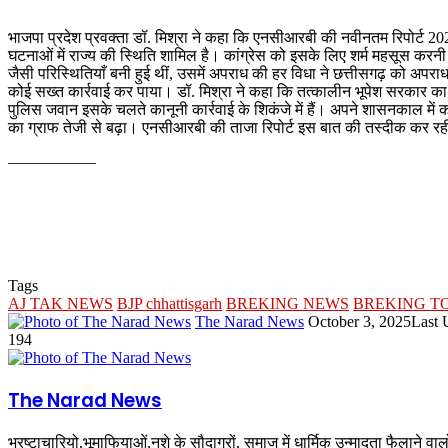
भाजपा प्रदेश प्रवक्ता डॉ. मिश्रा ने कहा कि एनसीआरबी की नवीनतम रिपोर्ट 2023 
घटनाओं में राज्य की स्थिति शामिल है। कांग्रेस को इसके लिए शर्म महसूस कर
जैसी परिस्थितियाँ बनी हुई थीं, उसमें अपराध की हर विधा ने छत्तीसगढ़ को अपर
कोई सख्त कार्रवाई कर पाया। डॉ. मिश्रा ने कहा कि तत्कालीन भूपेश सरकार क
पुलिस जवान इसके चलते कानूनी कार्रवाई के शिकंजे में हैं। अपने शासनकाल में का
का ग्राफ तेजी से बढ़ा। एनसीआरबी की ताजा रिपोर्ट इस बात की तस्दीक कर रह
—————–
Tags
AJ TAK NEWS
BJP chhattisgarh
BREKING NEWS
BREKING T
Send
The Narad News
October 3, 2025
Last 
an
194
email
The Narad News
भ्रष्टाचारियो,भूमाफियाओं,नशे के सौदागरों, समाज में धार्मिक उन्मादता फैलाने व