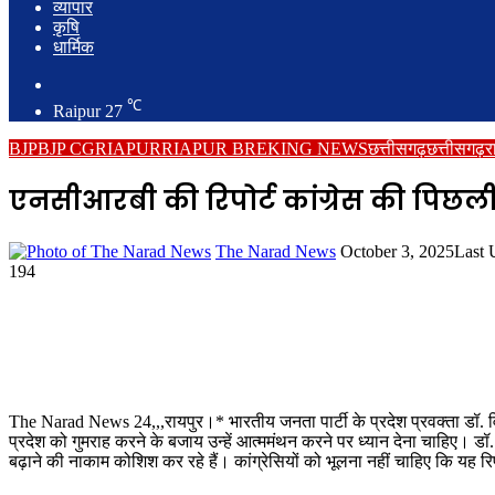
व्यापार
कृषि
धार्मिक
Search
for
℃
Raipur
27
BJP
BJP CG
RIAPUR
RIAPUR BREKING NEWS
छत्तीसगढ़
छत्तीसगढ़
र
एनसीआरबी की रिपोर्ट कांग्रेस की पिछली
Send
The Narad News
October 3, 2025
Last 
an
194
email
The Narad News 24,,,रायपुर।* भारतीय जनता पार्टी के प्रदेश प्रवक्ता डॉ. विज
प्रदेश को गुमराह करने के बजाय उन्हें आत्ममंथन करने पर ध्यान देना चाहिए। 
बढ़ाने की नाकाम कोशिश कर रहे हैं। कांग्रेसियों को भूलना नहीं चाहिए कि यह र