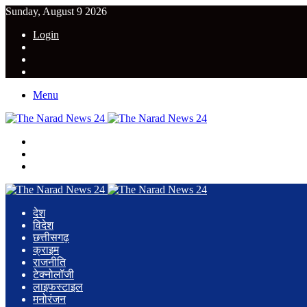
Sunday, August 9 2026
Login
YouTube
Twitter
Facebook
Menu
Search
for
Switch
skin
Log
In
देश
विदेश
छत्तीसगढ़
क्राइम
राजनीति
टेक्नोलॉजी
लाइफस्टाइल
मनोरंजन