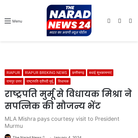
Log
Switch
S
Menu
In
skin
fo
RIAPUR
RIAPUR BREKING NEWS
छत्तीसगढ़
बधाई शुभकामनाएं
रायपुर उत्तर
राष्ट्रपति द्रौपदी मुर्मू
विधायक
राष्ट्रपति मुर्मू से विधायक मिश्रा ने
सपत्निक की सौजन्य भेंट
MLA Mishra pays courtesy visit to President
Murmu
Send
The Narad News
January 4, 2024