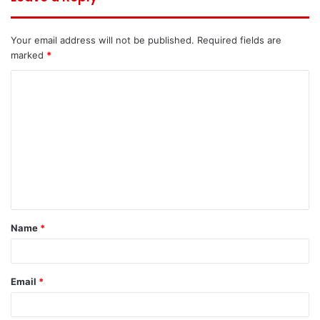
Your email address will not be published.
Required fields are
marked
*
C
o
m
m
e
n
t
Name
*
*
Email
*