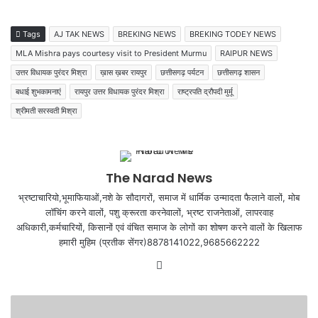
Tags
AJ TAK NEWS
BREKING NEWS
BREKING TODEY NEWS
MLA Mishra pays courtesy visit to President Murmu
RAIPUR NEWS
उत्तर विधायक पुरंदर मिश्रा
ख़ास ख़बर रायपुर
छत्तीसगढ़ पर्यटन
छत्तीसगढ़ शासन
बधाई शुभकामनाएं
रायपुर उत्तर विधायक पुरंदर मिश्रा
राष्ट्रपति द्रौपदी मुर्मू
श्रीमती सरस्वती मिश्रा
The Narad News
भ्रष्टाचारियो,भूमाफियाओं,नशे के सौदागरों, समाज में धार्मिक उन्मादता फैलाने वालों, मोब
लॉचिंग करने वालों, पशु क्रूरता करनेवालों, भ्रष्ट राजनेताओं, लापरवाह
अधिकारी,कर्मचारियों, किसानों एवं वंचित समाज के लोगों का शोषण करने वालों के खिलाफ
हमारी मुहिम (प्रतीक सेंगर)8878141022,9685662222
Website