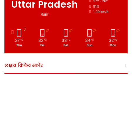
Uttar Pradesh
27º - 26º
91%
1.29 km/h
Rain
27
32
33
34
32
℃
℃
℃
℃
℃
Thu
Fri
Sat
Sun
Mon
लाइव क्रिकेट स्कोर