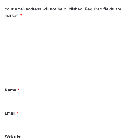
Your email address will not be published.
Required fields are
marked
*
C
o
m
m
e
n
t
Name
*
*
Email
*
Website