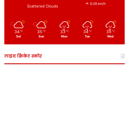
6.09 km/h
Scattered Clouds
34
35
33
34
35
℃
℃
℃
℃
℃
Sat
Sun
Mon
Tue
Wed
लाइव क्रिकेट स्कोर