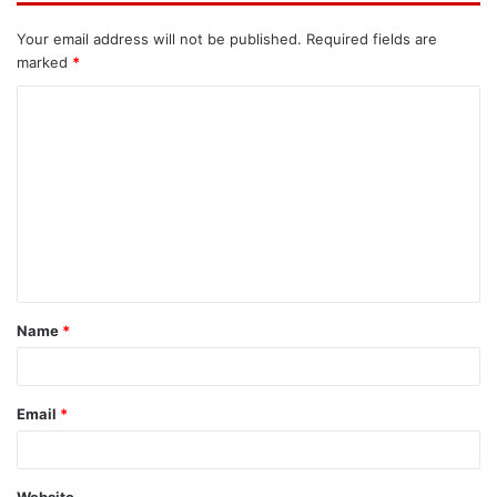
Your email address will not be published.
Required fields are
marked
*
C
o
m
m
e
n
t
Name
*
*
Email
*
Website