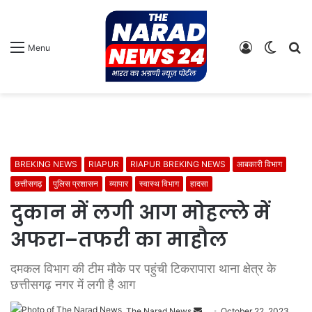
Log
Switch
S
Menu
In
skin
fo
BREKING NEWS
RIAPUR
RIAPUR BREKING NEWS
आबकारी विभाग
छत्तीसगढ़
पुलिस प्रशासन
व्यापार
स्वास्थ विभाग
हादसा
दुकान में लगी आग मोहल्ले में
अफरा–तफरी का माहौल
दमकल विभाग की टीम मौके पर पहुंची टिकरापारा थाना क्षेत्र के
छत्तीसगढ़ नगर में लगी है आग
Send
The Narad News
October 22, 2023