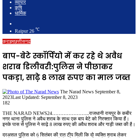
व्यापार
कृषि
धार्मिक
Search
for
℃
Raipur
26
क्राइम
छत्तीसगढ़
बाप-बेटे स्कॉर्पियो में कर रहे थे अवैध
शराब डिलीवरी:पुलिस ने पीछाकर
पकड़ा, साढ़े 8 लाख रुपए का माल जब्त
Send
The Narad News
September 8,
an
2023
Last Updated: September 8, 2023
email
182
THE NARAD NEWS24…………………..राजधानी रायपुर के कबीर
नगर थाना पुलिस ने अवैध शराब के साथ एक बाप बेटे को गिरफ्तार किया हैं।
इनके पास से पुलिस ने साढ़े 8 लाख रुपए की अवैध शराब और गाड़ी जब्त की है।
दरअसल पुलिस को 6 सितंबर की रात टीप मिली कि दो व्यक्ति शराब लेकर