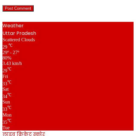
Weather
Uttar Pradesh
Scattered Clouds
℃
29
29º - 27º
80%
3.43 km/h
℃
29
Fri
℃
33
Sat
℃
34
Sun
℃
33
Mon
℃
35
Tue
लाइव क्रिकेट स्कोर