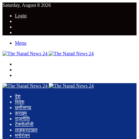
Saturday, August 8 2026
Login
YouTube
Twitter
Facebook
Menu
Search
for
Switch
skin
Log
In
देश
विदेश
छत्तीसगढ़
क्राइम
राजनीति
टेक्नोलॉजी
लाइफस्टाइल
मनोरंजन