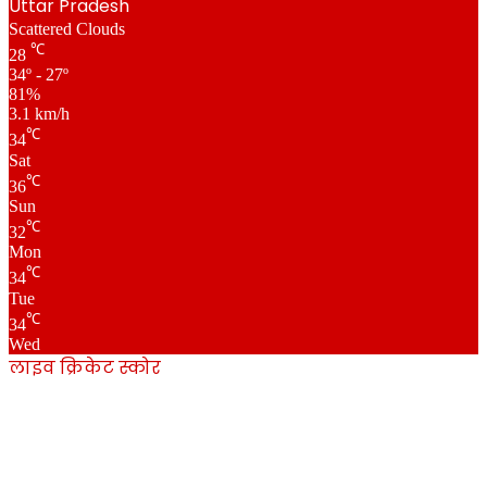
Uttar Pradesh
Scattered Clouds
℃
28
34º - 27º
81%
3.1 km/h
℃
34
Sat
℃
36
Sun
℃
32
Mon
℃
34
Tue
℃
34
Wed
लाइव क्रिकेट स्कोर