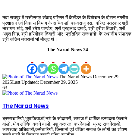
नवा रायपुर में छत्तीसगढ़ संवाद परिसर में कैलेंडर के विमोचन के दौरान नगरीय
प्रशासन एवं विकास विभाग के सचिव डॉ. बसवराजु एस., वरिष्ठ पत्रकार श्री
नारायण भोई, श्री रमेश पाण्डेय, श्री प्रहलाद दमाहे, श्री हरीश तिवारी, श्री
अमृत सिंह, श्री हरिमोहन तिवारी और ‘प्रतिदिन राजधानी’ के स्थानीय संपादक
श्री जतिन नचरानी भी मौजूद थे।
The Narad News 24
Send
The Narad News
December 29,
an
2025
Last Updated: December 29, 2025
email
63
The Narad News
भ्रष्टाचारियो,भूमाफियाओं,नशे के सौदागरों, समाज में धार्मिक उन्मादता फैलाने
वालों, मोब लॉचिंग करने वालों, पशु क्रूरता करनेवालों, भ्रष्ट राजनेताओं,
लापरवाह अधिकारी,कर्मचारियों, किसानों एवं वंचित समाज के लोगों का शोषण
करने वालों के खिलाफ हमारी मुहिम (प्रतीक