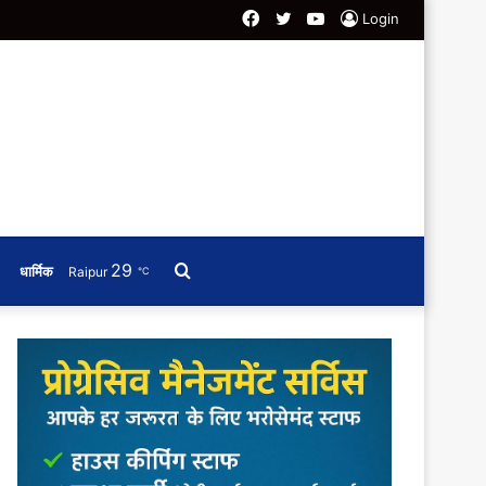
Facebook
Twitter
YouTube
Login
29
Search
धार्मिक
Raipur
℃
for