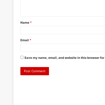
e
n
t
Name
*
*
Email
*
Save my name, email, and website in this browser for