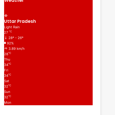
Weather
Uttar Pradesh
Light Rain
℃
27
28º - 26º
92%
3.89 km/h
℃
28
Thu
℃
34
Fri
℃
34
Sat
℃
32
Sun
℃
32
Mon