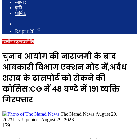
व्यापार
कृषि
धार्मिक
Search
for
℃
Raipur
28
छत्तीसगढ़
राजनीति
चुनाव आयोग की नाराजगी के बाद
आबकारी विभाग एक्शन मोड में,अवैध
शराब के ट्रांसपोर्ट को रोकने की
कोसिस:CG में 48 घण्टे में 191 व्यक्ति
गिरफ्तार
Send
The Narad News
August 29,
an
2023
Last Updated: August 29, 2023
email
179