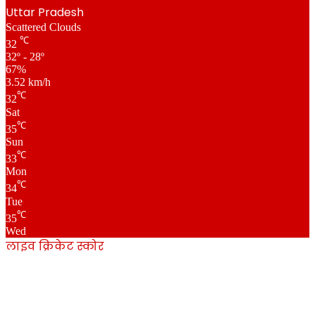
Uttar Pradesh
Scattered Clouds
℃
32
32º - 28º
67%
3.52 km/h
℃
32
Sat
℃
35
Sun
℃
33
Mon
℃
34
Tue
℃
35
Wed
लाइव क्रिकेट स्कोर