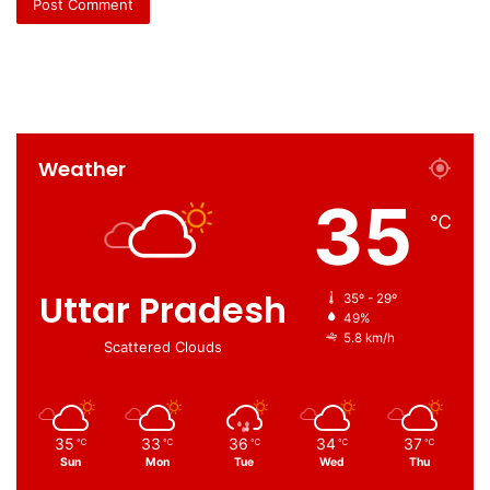
Weather
35
℃
Uttar Pradesh
35º - 29º
49%
5.8 km/h
Scattered Clouds
35
33
36
34
37
℃
℃
℃
℃
℃
Sun
Mon
Tue
Wed
Thu