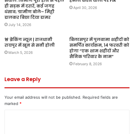
सवाल: निर्माण पूरा होने से पहले
हमला करने वालों पर FIR
ही सड़क में दरारें, कई जगह
April 30, 2026
धंसाव; ग्रामीण बोले– मिट्टी
डालकर बिछा दिया डामर
July 14, 2026
🚨 ब्रेकिंग न्यूज़ | राजधानी
बिलासपुर में पुलवामा शहीदों को
रायपुर में खून से सनी होली
समर्पित कार्यक्रम, 14 फरवरी को
होगा “एक शाम शहीदों और
March 5, 2026
सैनिक परिवार के नाम”
February 8, 2026
Leave a Reply
Your email address will not be published.
Required fields are
marked
*
C
o
m