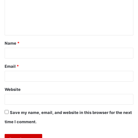
m
e
n
t
Name
*
*
Email
*
Website
Save my name, email, and website in this browser for the next
time I comment.