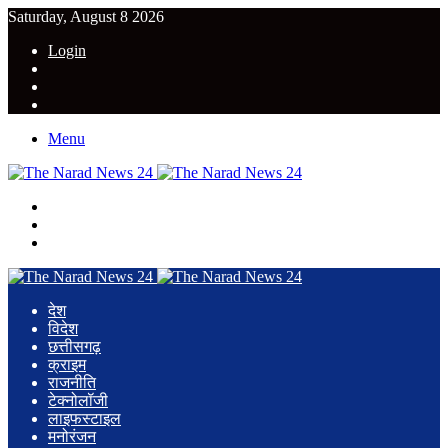
Saturday, August 8 2026
Login
YouTube
Twitter
Facebook
Menu
Search
for
Switch
skin
Log
In
देश
विदेश
छत्तीसगढ़
क्राइम
राजनीति
टेक्नोलॉजी
लाइफस्टाइल
मनोरंजन