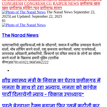
CONGRESH
CONGRESH CG
RAIPUR NEWS
छत्तीसगढ़ खास
खबर
छत्तीसगढ़ ब्रेकिंग न्यूज
छत्तीसगढ़ शासन
Send
The Narad News
September 22,
an
2025
Last Updated: September 22, 2025
email
81
The Narad News
भ्रष्टाचारियो,भूमाफियाओं,नशे के सौदागरों, समाज में धार्मिक उन्मादता फैलाने
वालों, मोब लॉचिंग करने वालों, पशु क्रूरता करनेवालों, भ्रष्ट राजनेताओं,
लापरवाह अधिकारी,कर्मचारियों, किसानों एवं वंचित समाज के लोगों का शोषण
करने वालों के खिलाफ हमारी मुहिम (प्रतीक
सेंगर)8878141022,9685662222
Website
शीघ्र स्वास्थ्य मंत्री के निवास का घेराव छत्तीसगढ़ में
जनता के साथ हो रहा अन्याय, जनता को कांग्रेस
पार्टी दिलायेगी न्याय - विकास उपाध्याय*
पहले बेतहाशा टैक्स बढ़ाना फिर उसमें कटौती कर