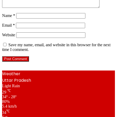
Name
*
Email
*
Website
Save my name, email, and website in this browser for the next
time I comment.
Weather
Uttar Pradesh
Light Rain
℃
29
34º - 28º
80%
5.4 km/h
℃
34