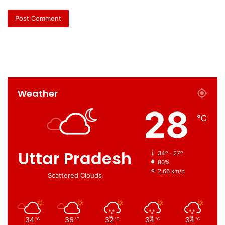
Weather
28
℃
Uttar Pradesh
34º - 27º
80%
2.66 km/h
Scattered Clouds
34
36
32
34
34
℃
℃
℃
℃
℃