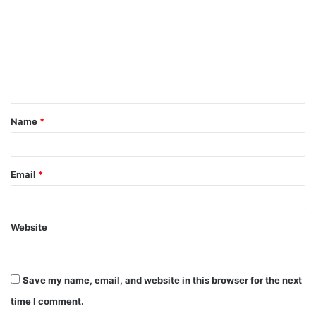
m
m
e
n
t
Name
*
*
Email
*
Website
Save my name, email, and website in this browser for the next
time I comment.