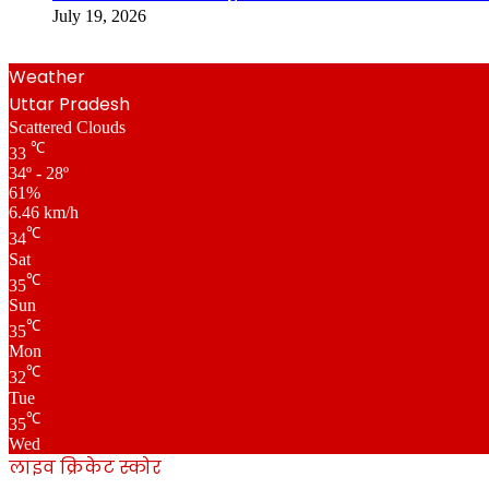
July 19, 2026
Weather
Uttar Pradesh
Scattered Clouds
℃
33
34º - 28º
61%
6.46 km/h
℃
34
Sat
℃
35
Sun
℃
35
Mon
℃
32
Tue
℃
35
Wed
लाइव क्रिकेट स्कोर