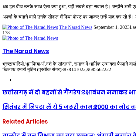
अब इस बीच उनके साथ ऐसा क्या हुआ, यही सबसे बड़ा सवाल है। उन्होंने अभी एक
अपर्णा के चाहने वाले उनके सोशल मीडिया पोस्ट पर जाकर उन्हें याद कर रहे ह
Send
The Narad News
September 1, 2023
Las
an
178
email
The Narad News
भ्रष्टाचारियो,भूमाफियाओं,नशे के सौदागरों, समाज में धार्मिक उन्मादता फैलाने व
खिलाफ हमारी मुहिम (प्रतीक सेंगर)8878141022,9685662222
Website
छत्तीसगढ़ में दो बहनों से गैंगरेप:रक्षाबंधन मनाकर भ
सितंबर में निपटा लें ये 5 जरूरी काम:₹2000 का नो
Related Articles
बालोद में वन विभाग का बड़ा एक्शन: अंगारी सरपंच के