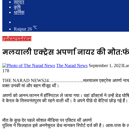
व्यापार
कृषि
धार्मिक
Search
for
℃
Raipur
26
छत्तीसगढ़
मनोरंजन
मलयाली एक्ट्रेस अपर्णा नायर की मौत:फं
Send
The Narad News
September 1, 2023
Las
an
178
email
THE NARAD NEWS24…………………..मलयालम एक्ट्रेस अपर्णा नायर की मौत हो ग
वक्त उनकी मां और बहन मौजूद थीं।
अपर्णा को आनन-फानन में हॉस्पिटल ले जाया गया। वहां डॉक्टर्स ने उन्हें डेड
वे केरल के तिरुवनंतपुरम की रहने वाली थीं। वे अपने पीछे दो बेटियां छोड़ गई हैं।
मौत के कुछ देर पहले सोशल मीडिया पर एक्टिव थीं अपर्णा
पुलिस ने फिलहाल इसे अननेचुरल डेथ मानकर रिपोर्ट दर्ज की है। आस-पास के लो