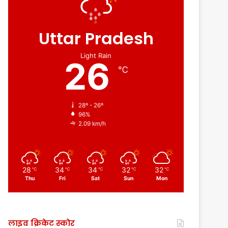
Uttar Pradesh
Light Rain
26
℃
28º - 26º
96%
2.09 km/h
28
34
34
32
32
℃
℃
℃
℃
℃
Thu
Fri
Sat
Sun
Mon
लाइव क्रिकेट स्कोर