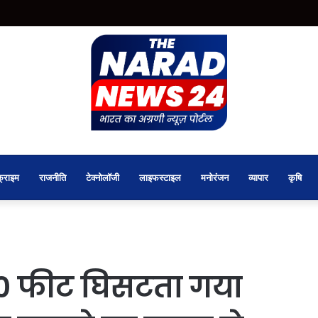
क्राइम
राजनीति
टेक्नोलॉजी
लाइफस्टाइल
मनोरंजन
व्यापार
कृषि
30 फीट घिसटता गया