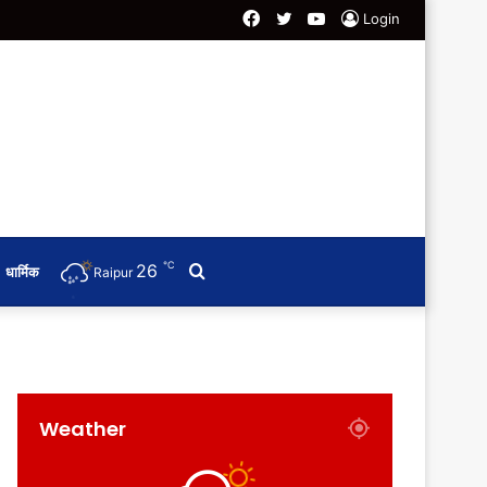
Facebook
Twitter
YouTube
Login
℃
26
Search
धार्मिक
Raipur
for
Weather