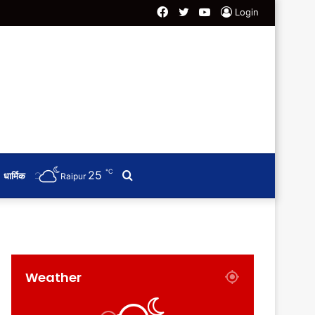
Facebook
Twitter
YouTube
Login
℃
25
Search
धार्मिक
Raipur
for
Weather