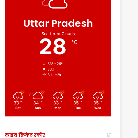
Uttar Pradesh
Scattered Clouds
28
℃
33º - 26º
83%
3.1 km/h
33
34
33
35
35
℃
℃
℃
℃
℃
Sat
Sun
Mon
Tue
Wed
लाइव क्रिकेट स्कोर