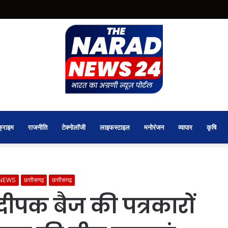
क्राइम
राजनीति
टेक्नोलॉजी
लाइफस्टाइल
मनोरंजन
व्यापार
कृषि
 NEWS
छत्तीसगढ़
छत्तीसगढ़
्ष दीपक बैज की पत्रकारों