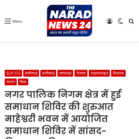
Log
Switch
S
Menu
In
skin
fo
BJP CG
छत्तीसगढ़
छत्तीसगढ़
जगदलपुर
रोजगार
लाइफस्टाइल
विधायक
व्यापार
शिक्षा
नगर पालिक निगम क्षेत्र में हुई
समाधान शिविर की शुरुआत
माहेश्वरी भवन में आयोजित
समाधान शिविर में सांसद-