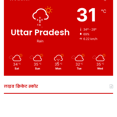
31
℃
Uttar Pradesh
34º - 28º
69%
6.22 km/h
Rain
34
35
35
32
35
℃
℃
℃
℃
℃
Sat
Sun
Mon
Tue
Wed
लाइव क्रिकेट स्कोर