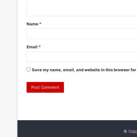
n
t
Name
*
*
Email
*
Save my name, email, and website in this browser for
© Copy