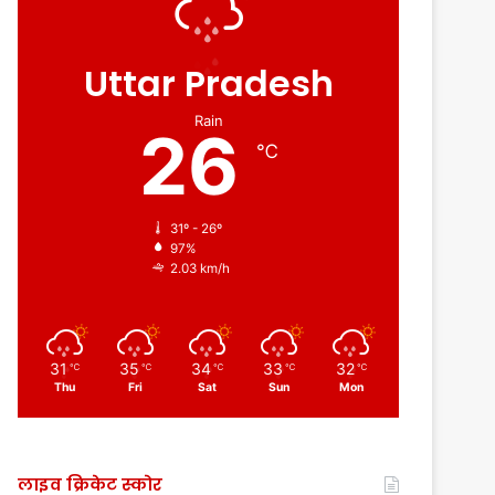
Uttar Pradesh
Rain
26
℃
31º - 26º
97%
2.03 km/h
31
35
34
33
32
℃
℃
℃
℃
℃
Thu
Fri
Sat
Sun
Mon
लाइव क्रिकेट स्कोर