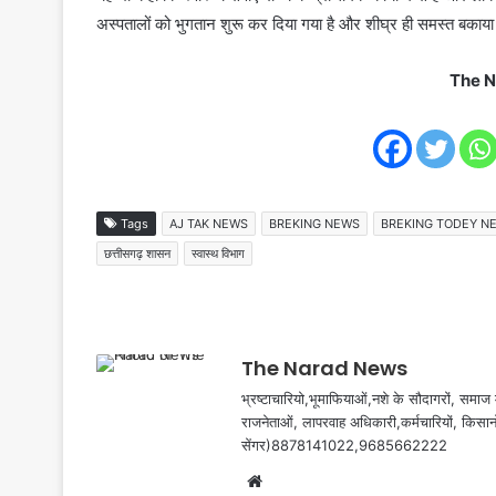
अस्पतालों को भुगतान शुरू कर दिया गया है और शीघ्र ही समस्त बकाय
The N
Tags
AJ TAK NEWS
BREKING NEWS
BREKING TODEY N
छत्तीसगढ़ शासन
स्वास्थ विभाग
The Narad News
भ्रष्टाचारियो,भूमाफियाओं,नशे के सौदागरों, समाज मे
राजनेताओं, लापरवाह अधिकारी,कर्मचारियों, किसान
सेंगर)8878141022,9685662222
Website