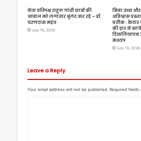
नेता प्रतिपक्ष राहुल गांधी छात्रों की
बिना तथ्य और म
आवाज को लगातार बुलंद कर रहे – डॉ.
अविश्वास प्रस्
चरणदास महंत
प्रतीक : केदार
की हार ने कां
July 19, 2026
दिवालियापन उ
कश्यप
July 19, 2026
Leave a Reply
Your email address will not be published.
Required fields
C
o
m
m
e