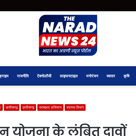
क्राइम
राजनीति
टेक्नोलॉजी
लाइफस्टाइल
मनोरंजन
व्यापार
कृषि
S
छत्तीसगढ़
छत्तीसगढ़
स्वच्छता अभियान
स्वास्थ विभाग
मान योजना के लंबित दावों