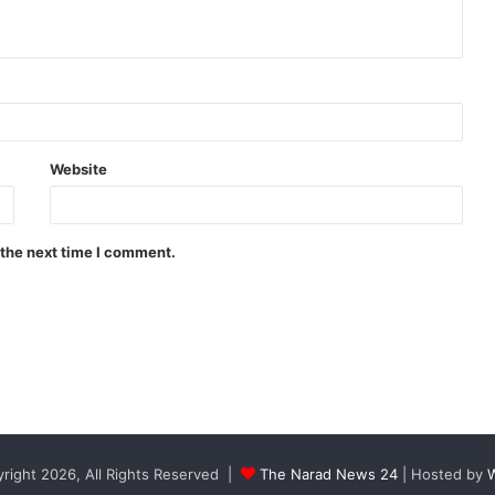
Website
 the next time I comment.
right 2026, All Rights Reserved |
The Narad News 24
| Hosted by