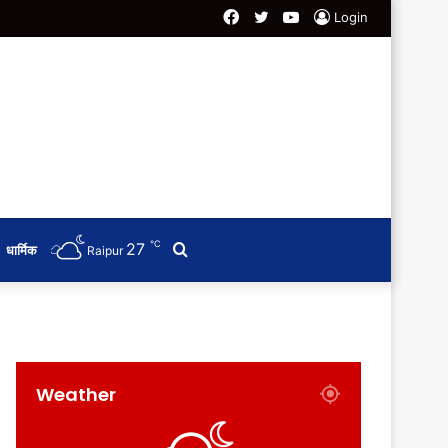
Facebook
Twitter
YouTube
Login
℃
27
Search
धार्मिक
Raipur
for
Weather