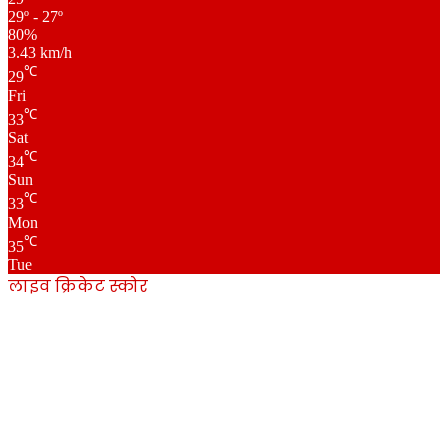
29º - 27º
80%
3.43 km/h
℃
29
Fri
℃
33
Sat
℃
34
Sun
℃
33
Mon
℃
35
Tue
लाइव क्रिकेट स्कोर