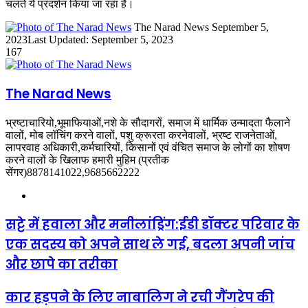
चलते ये प्रदर्शन किया जा रहा है।
Send
The Narad News
September 5,
an
2023
Last Updated: September 5, 2023
email
167
The Narad News
भ्रष्टाचारियो,भूमाफियाओं,नशे के सौदागरों, समाज में धार्मिक उन्मादता फैलाने
वालों, मोब लॉचिंग करने वालों, पशु क्रूरता करनेवालों, भ्रष्ट राजनेताओं,
लापरवाह अधिकारी,कर्मचारियों, किसानों एवं वंचित समाज के लोगों का शोषण
करने वालों के खिलाफ हमारी मुहिम (प्रतीक
सेंगर)8878141022,9685662222
Website
सट्टे में हवाला और मनीलांड्रिंग:ईडी डॉक्टर परिवार के
एक सदस्य को अपने साथ ले गई, बदला अपनी जांच
और छापे का तरीका
कार हड़पने के लिए नाबालिग ने रची गैंगरेप की