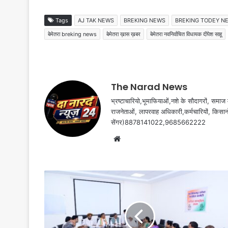
Tags
AJ TAK NEWS
BREKING NEWS
BREKING TODEY N
बेमेतरा breking news
बेमेतरा ख़ास ख़बर
बेमेतरा नवनिर्वाचित विधायक दीपेश साहू
The Narad News
भ्रष्टाचारियो,भूमाफियाओं,नशे के सौदागरों, समाज मे
राजनेताओं, लापरवाह अधिकारी,कर्मचारियों, किसान
सेंगर)8878141022,9685662222
Website