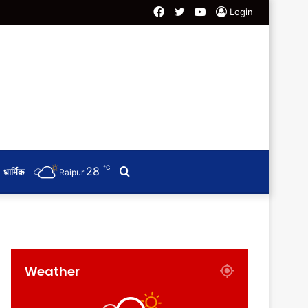
Facebook
Twitter
YouTube
Login
℃
28
Search
धार्मिक
Raipur
for
Weather