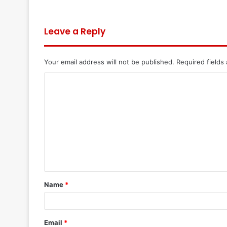
Leave a Reply
Your email address will not be published.
Required fields
C
o
m
m
e
n
t
Name
*
*
Email
*