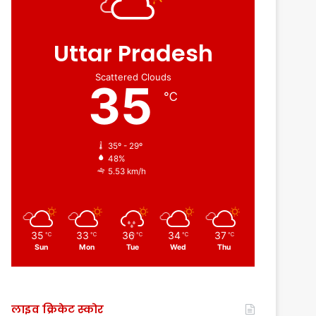
Uttar Pradesh
Scattered Clouds
35
℃
35º - 29º
48%
5.53 km/h
35
33
36
34
37
℃
℃
℃
℃
℃
Sun
Mon
Tue
Wed
Thu
लाइव क्रिकेट स्कोर