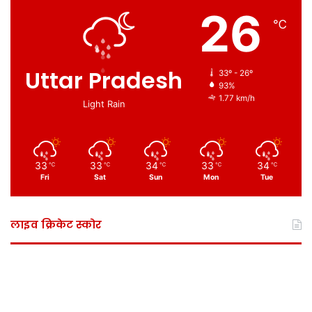
26
℃
Uttar Pradesh
33º - 26º
93%
1.77 km/h
Light Rain
33
33
34
33
34
℃
℃
℃
℃
℃
Fri
Sat
Sun
Mon
Tue
लाइव क्रिकेट स्कोर