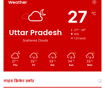
Weather
27
℃
Uttar Pradesh
27º - 26º
91%
1.51 km/h
Scattered Clouds
27
32
33
34
32
℃
℃
℃
℃
℃
Thu
Fri
Sat
Sun
Mon
लाइव क्रिकेट स्कोर