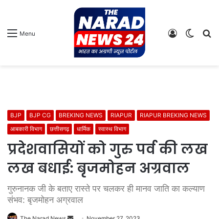
Log
Switch
S
Menu
In
skin
fo
BJP
BJP CG
BREKING NEWS
RIAPUR
RIAPUR BREKING NEWS
आबकारी विभाग
छत्तीसगढ़
धार्मिक
स्वास्थ विभाग
प्रदेशवासियों को गुरु पर्व की लख
लख बधाई: बृजमोहन अग्रवाल
गुरुनानक जी के बताए रास्ते पर चलकर ही मानव जाति का कल्याण
संभव: बृजमोहन अग्रवाल
Send
The Narad News
November 27, 2023