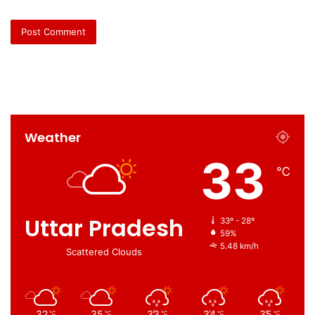
Weather
33
℃
Uttar Pradesh
33º - 28º
59%
5.48 km/h
Scattered Clouds
32
35
33
34
35
℃
℃
℃
℃
℃