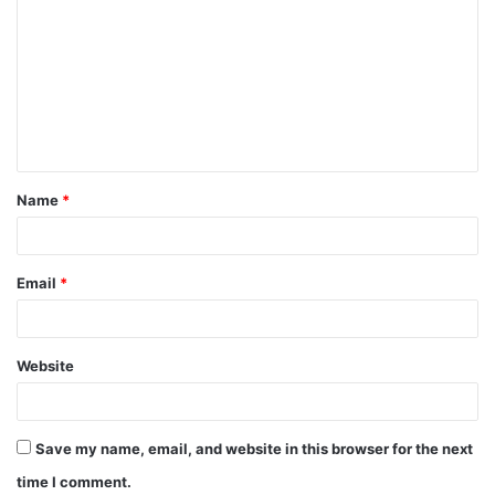
o
m
m
e
n
t
Name
*
*
Email
*
Website
Save my name, email, and website in this browser for the next
time I comment.