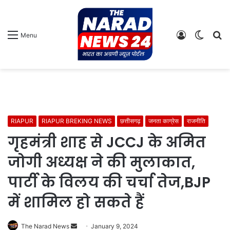
Log
Switch
S
Menu
In
skin
fo
RIAPUR
RIAPUR BREKING NEWS
छत्तीसगढ़
जनता काग्रेस
राजनीति
गृहमंत्री शाह से JCCJ के अमित
जोगी अध्यक्ष ने की मुलाकात,
पार्टी के विलय की चर्चा तेज,BJP
में शामिल हो सकते हैं
Send
The Narad News
January 9, 2024