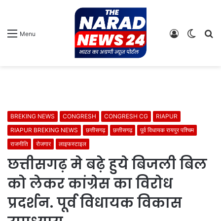
Log
Switch
S
Menu
In
skin
fo
BREKING NEWS
CONGRESH
CONGRESH CG
RIAPUR
RIAPUR BREKING NEWS
छत्तीसगढ़
छत्तीसगढ़
पूर्व विधायक रायपुर पश्चिम
राजनीति
रोजगार
लाइफस्टाइल
छत्तीसगढ़ मे बढ़े हुये बिजली बिल
को लेकर कांग्रेस का विरोध
प्रदर्शन. पूर्व विधायक विकास