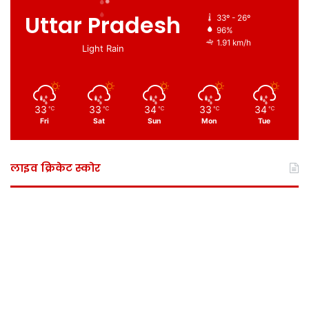
Uttar Pradesh
33º - 26º
96%
1.91 km/h
Light Rain
33
33
34
33
34
℃
℃
℃
℃
℃
Fri
Sat
Sun
Mon
Tue
लाइव क्रिकेट स्कोर