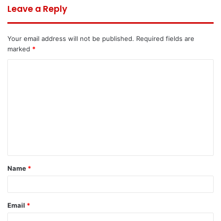
Leave a Reply
Your email address will not be published.
Required fields are
marked
*
C
o
m
m
e
n
t
Name
*
*
Email
*