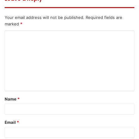
Your email address will not be published.
Required fields are
marked
*
C
o
m
m
e
n
t
Name
*
*
Email
*