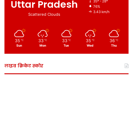
Uttar Pradesh
35º - 28º
76%
3.43 km/h
Scattered Clouds
35
33
33
35
36
℃
℃
℃
℃
℃
Sun
Mon
Tue
Wed
Thu
लाइव क्रिकेट स्कोर