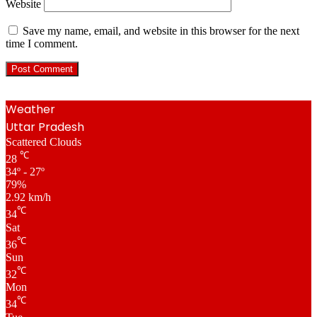
Website
Save my name, email, and website in this browser for the next
time I comment.
Weather
Uttar Pradesh
Scattered Clouds
℃
28
34º - 27º
79%
2.92 km/h
℃
34
Sat
℃
36
Sun
℃
32
Mon
℃
34