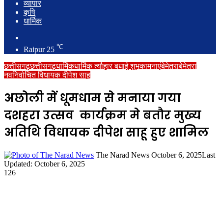
व्यापार
कृषि
धार्मिक
Search
for
℃
Raipur
25
छत्तीसगढ़
छत्तीसगढ़
धार्मिक
धार्मिक त्यौहार बधाई शुभकामनाएं
बेमेतरा
बेमेतरा
नवनिर्वाचित विधायक दीपेश साहू
अछोली में धूमधाम से मनाया गया
दशहरा उत्सव कार्यक्रम मे बतौर मुख्य
अतिथि विधायक दीपेश साहू हुए शामिल
Send
The Narad News
October 6, 2025
Last
an
Updated: October 6, 2025
email
126