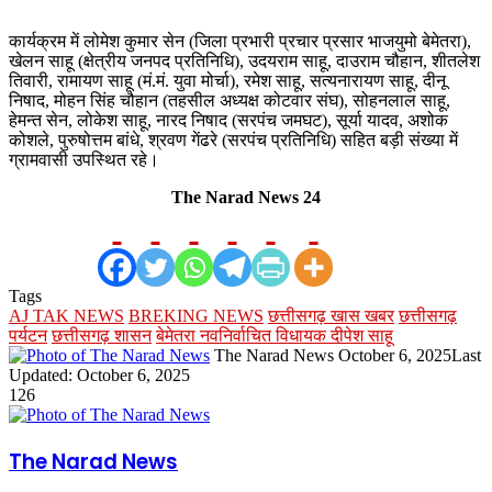
कार्यक्रम में लोमेश कुमार सेन (जिला प्रभारी प्रचार प्रसार भाजयुमो बेमेतरा),
खेलन साहू (क्षेत्रीय जनपद प्रतिनिधि), उदयराम साहू, दाउराम चौहान, शीतलेश
तिवारी, रामायण साहू (मं.मं. युवा मोर्चा), रमेश साहू, सत्यनारायण साहू, दीनू
निषाद, मोहन सिंह चौहान (तहसील अध्यक्ष कोटवार संघ), सोहनलाल साहू,
हेमन्त सेन, लोकेश साहू, नारद निषाद (सरपंच जमघट), सूर्या यादव, अशोक
कोशले, पुरुषोत्तम बांधे, श्रवण गेंढरे (सरपंच प्रतिनिधि) सहित बड़ी संख्या में
ग्रामवासी उपस्थित रहे।
The Narad News 24
Tags
AJ TAK NEWS
BREKING NEWS
छत्तीसगढ़ खास खबर
छत्तीसगढ़
पर्यटन
छत्तीसगढ़ शासन
बेमेतरा नवनिर्वाचित विधायक दीपेश साहू
Send
The Narad News
October 6, 2025
Last
an
Updated: October 6, 2025
email
126
The Narad News