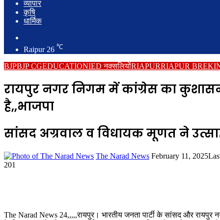
व्यापार
कृषि
धार्मिक
Search
for
℃
Raipur
26
BJP
BJP CG
EDUCATION
IED नक्सलियों
RIAPUR
RIAPUR BREKI
रायपुर नगर निगम में कांग्रेस का कुशा
है,,भाजपा
सांसद अग्रवाल व विधायक मूणत ने उत्स
Send
The Narad News
February 11, 2025
Las
an
201
email
The Narad News 24,,,,,रायपुर। भारतीय जनता पार्टी के सांसद और रायपुर नग