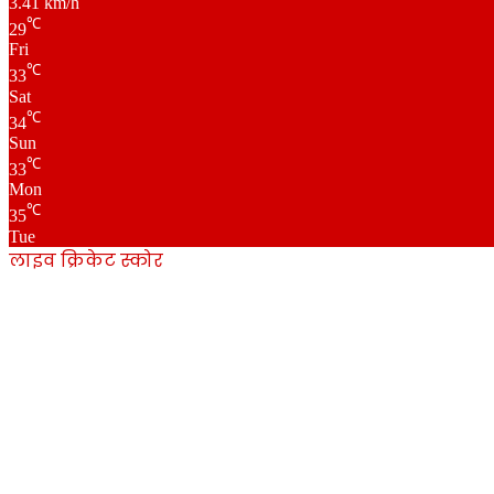
3.41 km/h
℃
29
Fri
℃
33
Sat
℃
34
Sun
℃
33
Mon
℃
35
Tue
लाइव क्रिकेट स्कोर