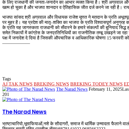
के लिए राजधानी की जनता-जनार्दन का आभार व्यक्त किया है। श्री अग्रवाल और श्
खत्म हो चुका है और भाजपा शानदार व ऐतिहासिक जीत दर्ज करने जा रही है। राय
भाजपा सांसद श्री अग्रवाल और विधायक राजेश मूणत ने मतदान के प्रति अभूतपूर
पर मुहर है। यह प्रदेश की मातृ–शक्ति का भाजपा के प्रति विश्वासपूर्ण अनुग्
के प्रति यह जागरुकता राजधानी को सँवारने के हमारे संकल्पों की बुनियाद सिद्ध ह
समेत निकायों में कांग्रेस के जनप्रतिनिधियों का राजनीतिक तम्बू उखड़ने जा 
पक्ष में जनादेश दे दिया है जिसकी औपचारिक व आधिकारिक घोषणा 15 फरवरी क
——————
Tags
AJ TAK NEWS
BREKING NEWS
BREKING TODEY NEWS
E
Send
The Narad News
February 11, 2025
Las
an
201
email
The Narad News
भ्रष्टाचारियो,भूमाफियाओं,नशे के सौदागरों, समाज में धार्मिक उन्मादता फैलाने व
खिलाफ हमारी मुहिम (प्रतीक सेंगर)8878141022,9685662222