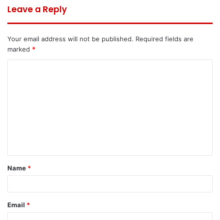
Leave a Reply
Your email address will not be published.
Required fields are
marked
*
C
o
m
m
e
n
t
Name
*
*
Email
*