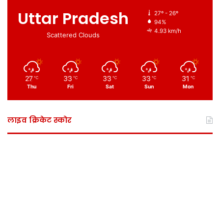
Uttar Pradesh
27º - 26º
94%
4.93 km/h
Scattered Clouds
27
33
33
33
31
℃
℃
℃
℃
℃
Thu
Fri
Sat
Sun
Mon
लाइव क्रिकेट स्कोर