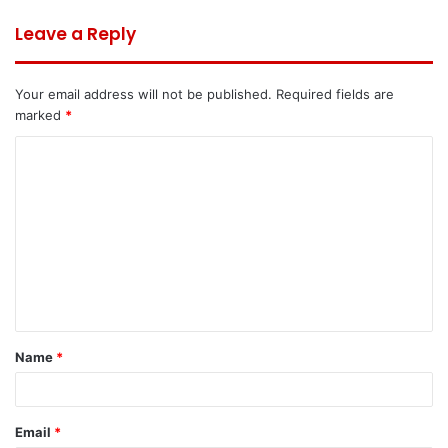
Leave a Reply
Your email address will not be published.
Required fields are
marked
*
C
o
m
m
e
n
t
Name
*
*
Email
*