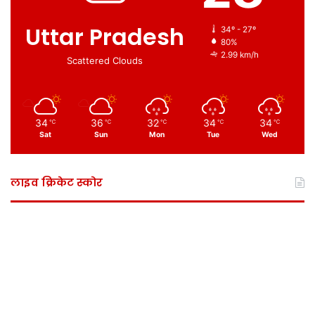
Uttar Pradesh
34º - 27º
80%
2.99 km/h
Scattered Clouds
34
36
32
34
34
℃
℃
℃
℃
℃
Sat
Sun
Mon
Tue
Wed
लाइव क्रिकेट स्कोर