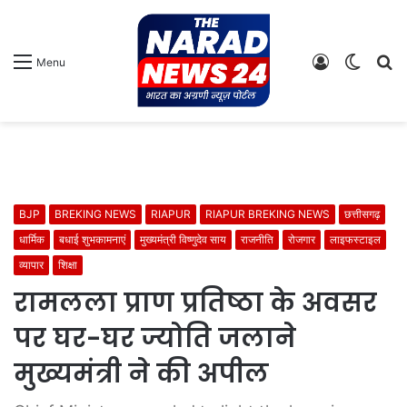
Log
Switch
S
Menu
In
skin
fo
BJP
BREKING NEWS
RIAPUR
RIAPUR BREKING NEWS
छत्तीसगढ़
धार्मिक
बधाई शुभकामनाएं
मुख्यमंत्री विष्णुदेव साय
राजनीति
रोजगार
लाइफस्टाइल
व्यापार
शिक्षा
रामलला प्राण प्रतिष्ठा के अवसर
पर घर-घर ज्योति जलाने
मुख्यमंत्री ने की अपील