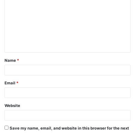
o
m
m
e
n
t
Name
*
*
Email
*
Website
Save my name, email, and website in this browser for the next