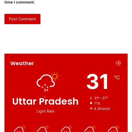
time I comment.
Weather
31
℃
Uttar Pradesh
31º - 27º
71%
4.09 km/h
Light Rain