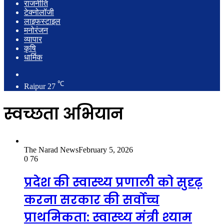
राजनीति
टेक्नोलॉजी
लाइफस्टाइल
मनोरंजन
व्यापार
कृषि
धार्मिक
Search
for
℃
Raipur
27
स्वच्छता अभियान
The Narad News
February 5, 2026
0
76
प्रदेश की स्वास्थ्य प्रणाली को सुदृढ़
करना सरकार की सर्वोच्च
प्राथमिकता: स्वास्थ्य मंत्री श्याम