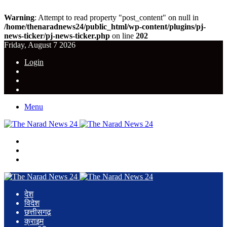
Warning
: Attempt to read property "post_content" on null in
/home/thenaradnews24/public_html/wp-content/plugins/pj-
news-ticker/pj-news-ticker.php
on line
202
Friday, August 7 2026
Login
YouTube
Twitter
Facebook
Menu
Search
for
Switch
skin
Log
In
देश
विदेश
छत्तीसगढ़
क्राइम