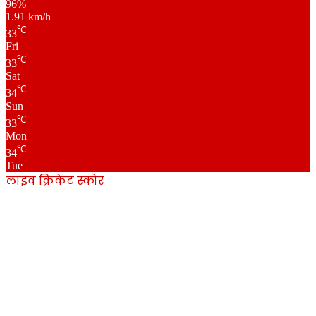
96%
1.91 km/h
℃
33
Fri
℃
33
Sat
℃
34
Sun
℃
33
Mon
℃
34
Tue
लाइव क्रिकेट स्कोर