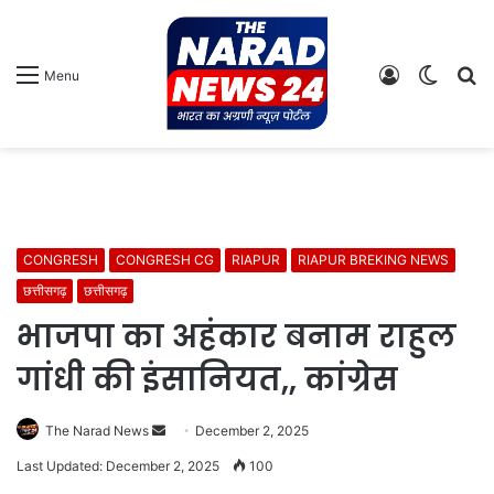
Log
Switch
S
Menu
In
skin
fo
CONGRESH
CONGRESH CG
RIAPUR
RIAPUR BREKING NEWS
छत्तीसगढ़
छत्तीसगढ़
भाजपा का अहंकार बनाम राहुल
गांधी की इंसानियत,, कांग्रेस
Send
The Narad News
December 2, 2025
an
Last Updated: December 2, 2025
100
email