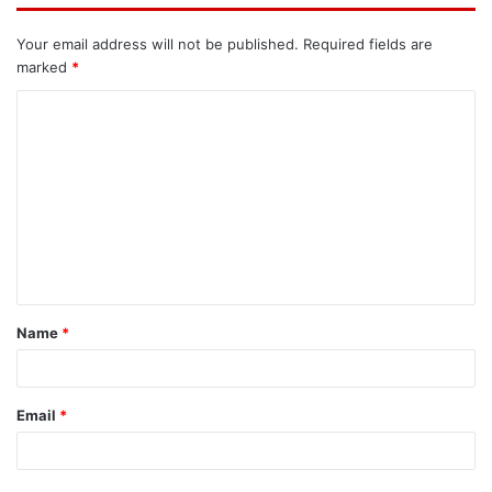
Your email address will not be published.
Required fields are
marked
*
C
o
m
m
e
n
t
Name
*
*
Email
*